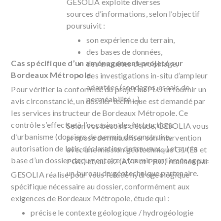
GESOLIA exploite diverses
sources d’informations, selon l’objectif
poursuivit :
son expérience du terrain,
des bases de données,
Cas spécifique d’un aménagement projeté sur
des enquêtes de voisinage,
Bordeaux Métropole.
des investigations in-situ d’ampleur
adaptées (sondages, essais de
Pour vérifier la conformité du projet au PLU et fournir un
perméabilité…).
avis circonstancié, un dossier technique est demandé par
les services instructeur de Bordeaux Métropole. Ce
contrôle s’effectue à l’occasion des instructions
Selon vos besoins d’étude, GESOLIA vous
d’urbanisme (dossiers de permis de construire,
propose de mutualiser son intervention
autorisation de lotir, déclaration de travaux…) et sur la
avec une mission géotechnique G1 (ES et
base d’un dossier documentaire à fournir par l’aménageur.
PGC) et/ou G2 (AVP et PRO) réalisée par
un bureau de géotechnique partenaire.
GESOLIA réalise pour vous l’étude hydrogéologique
spécifique nécessaire au dossier, conformément aux
exigences de Bordeaux Métropole, étude qui :
précise le contexte géologique / hydrogéologie